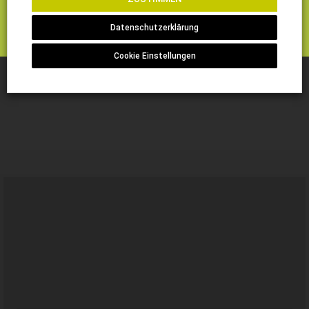
Hier klicken für weitere Informationen
Bewerben Sie sich unter
bewerbung@holzapfel-reha.de
Datenschutzerklärung
Cookie Einstellungen
Aktuelles