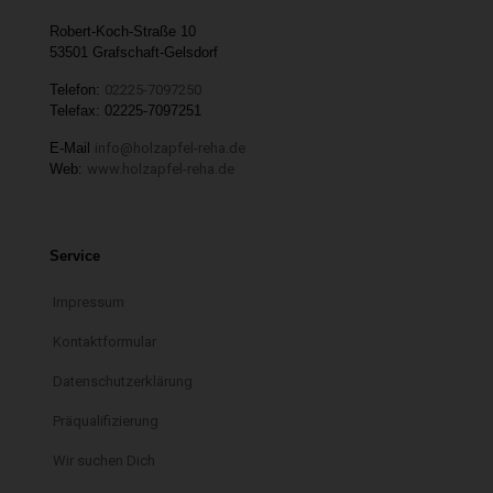
Robert-Koch-Straße 10
53501 Grafschaft-Gelsdorf
Telefon:
02225-7097250
Telefax: 02225-7097251
E-Mail
info@holzapfel-reha.de
Web:
www.holzapfel-reha.de
Service
Impressum
Kontaktformular
Datenschutzerklärung
Präqualifizierung
Wir suchen Dich