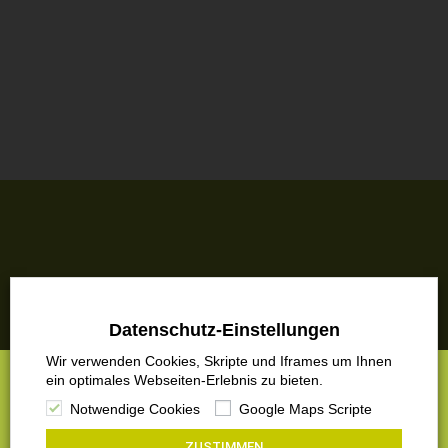
Möchten Sie eine Beratung oder haben Sie
Fragen?
Datenschutz-Einstellungen
02225-7097250
Wir verwenden Cookies, Skripte und Iframes um Ihnen
×
ein optimales Webseiten-Erlebnis zu bieten.
Wir suchen Verstärkung!
Notwendige Cookies
Google Maps Scripte
Außendienst Mitarbeiter *in (w/m/d) im Bereich Reha Sonderbau
(m/w/d)
ZUSTIMMEN