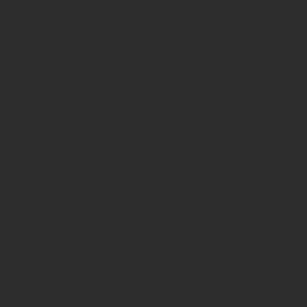
Wir wollen Ihnen
mehr liefern
als „nur“ ein Hilfsmittel.
Um den Anforderungen jedes einzelnen Patienten gerecht zu werden,
nehmen wir uns die Zeit für eine individuelle und persönliche
Beratung, bei der wir großen Wert auf eine qualitativ hochwertige
Versorgung legen.
Sveja Holzapfel und Michael Holzapfel